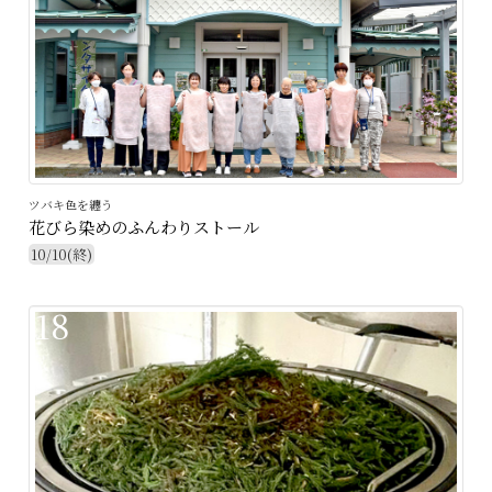
ツバキ色を纏う
花びら染めのふんわりストール
10/10(終)
18