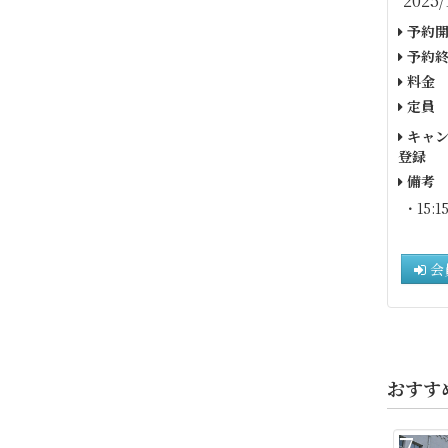
2025/
予約開
予約終
料金
定員
キャン
登録
備考
・15:1
会
おすす
7