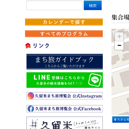
集合
+
−
大きな