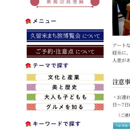
アートな
経糸に
人差が
注意
・お連
日～7日
（ご連絡
下記実施