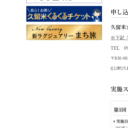
申し
久留米
※下記
TEL 09
〒830-
((公財
実施
第1回
実施日