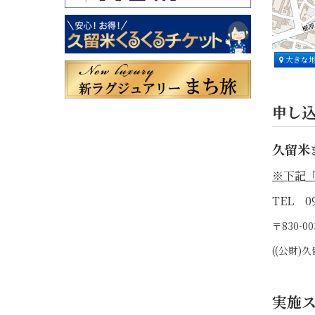
大きな
申し
久留米
※下記
TEL 09
〒830-
((公財
実施