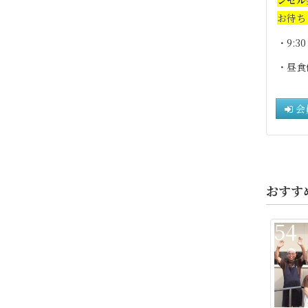
お待ち
・9:3
・昼食
会
おすす
54