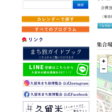
会員登
（事務局
下記実施
集合
+
−