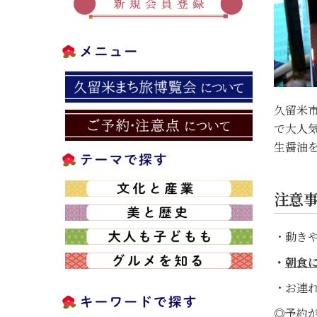
久留米
で大人
生醤油
注意
・動き
・
朝食
・お連
◎予約が