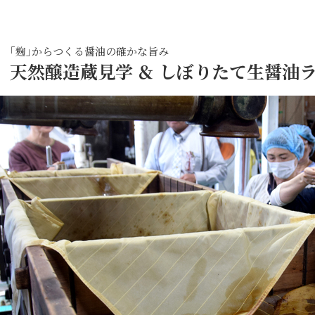
｢麹｣からつくる醤油の確かな旨み
天然醸造蔵見学 ＆ しぼりたて生醤油