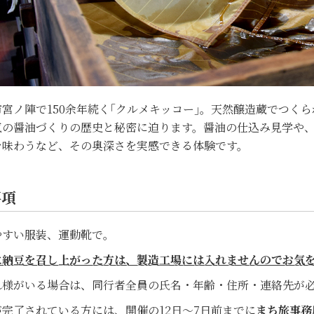
市宮ノ陣で150余年続く｢クルメキッコー｣。天然醸造蔵でつく
気の醤油づくりの歴史と秘密に迫ります。醤油の仕込み見学や、
を味わうなど、その奥深さを実感できる体験です。
事項
やすい服装、運動靴で。
に納豆を召し上がった方は、製造工場には入れませんのでお気
れ様がいる場合は、同行者全員の氏名・年齢・住所・連絡先が
完了されている方には、開催の12日～7日前までに
まち旅事務