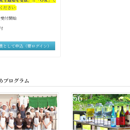
→
ください
0 受付開始
付
員として申込（要ログイン）
めプログラム
56