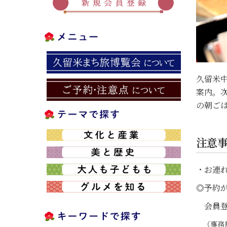
久留米
案内。
の朝ご
注意
・お連
◎予約が
会員登
（事務局