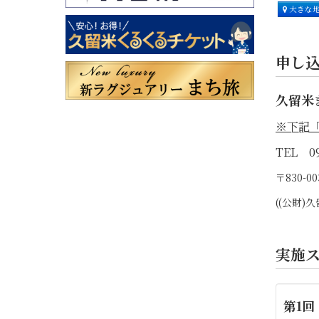
大きな
申し
久留米
※下記
TEL 09
〒830-
((公財
実施
第1回