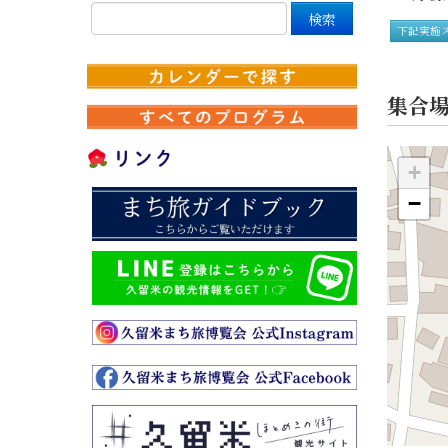
下記実施
集合
+
−