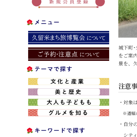
城下町
をご案
景を、
注意
・対象は
※道幅が
・自分の
シティ