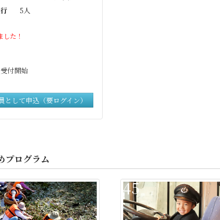
行
5人
ました！
0 受付開始
員として申込（要ログイン）
めプログラム
45