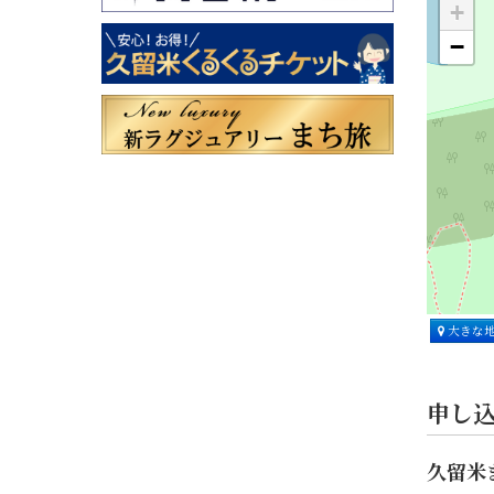
+
−
大きな
申し
久留米