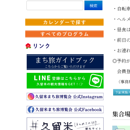
・自転
・ヘルメ
・昼食
・前日の
・お連
◎予約が
会員登
（事務局
下記実施
集合