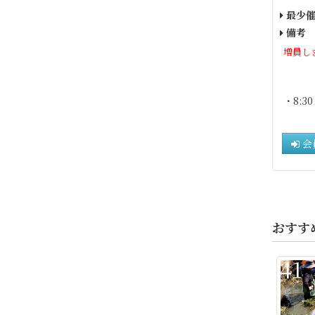
最少催
備考
増員し
・8:3
会
おすす
41