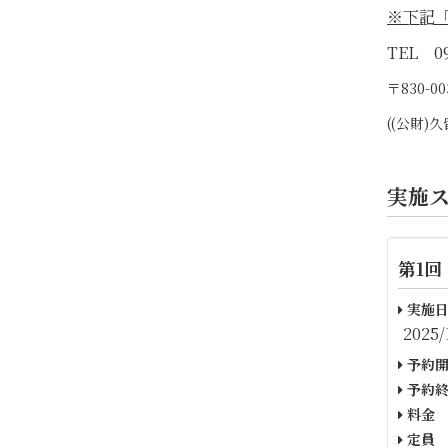
※下記
TEL 09
〒830-
((公財
実施
第1回
実施日
2025/
予約開
予約終
料金
定員