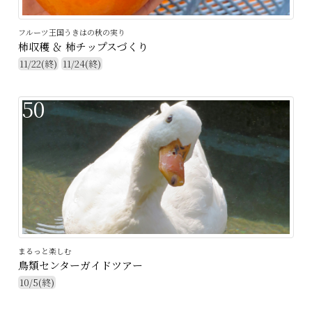
フルーツ王国うきはの秋の実り
柿収穫 ＆ 柿チップスづくり
11/22(終)
11/24(終)
50
まるっと楽しむ
鳥類センターガイドツアー
10/5(終)