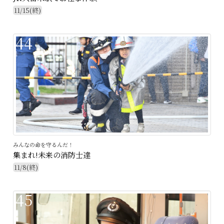
11/15(終)
44
みんなの命を守るんだ！
集まれ!未来の消防士達
11/8(終)
45