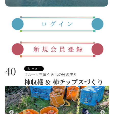
40
フルーツ王国うきはの秋の実り
柿収穫 ＆ 柿チップスづくり