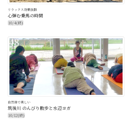
リラックス効果抜群
心弾む乗馬の時間
10/4(終)
48
自然体で美しい
筑後川 のんびり散歩と水辺ヨガ
10/12(終)