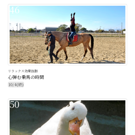
46
リラックス効果抜群
心弾む乗馬の時間
10/4(終)
50