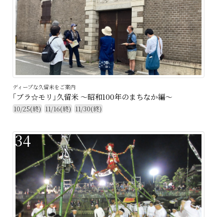
ディープな久留米をご案内
｢ブラ☆モリ｣久留米 〜昭和100年のまちなか編～
10/25(終)
11/16(終)
11/30(終)
34