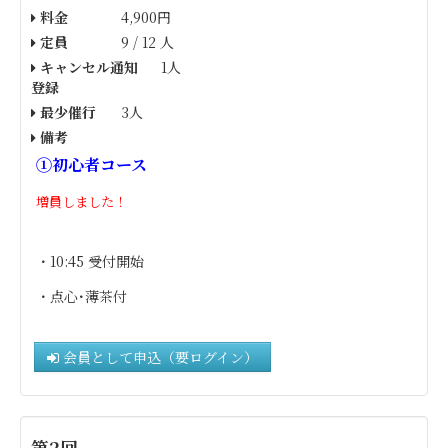
料金
4,900円
定員
9 / 12 人
キャンセル通知
1人
登録
最少催行
3人
備考
①初心者コース
増員しました！
・10:45 受付開始
・点心･薄茶付
会員として申込（要ログイン）
第2回